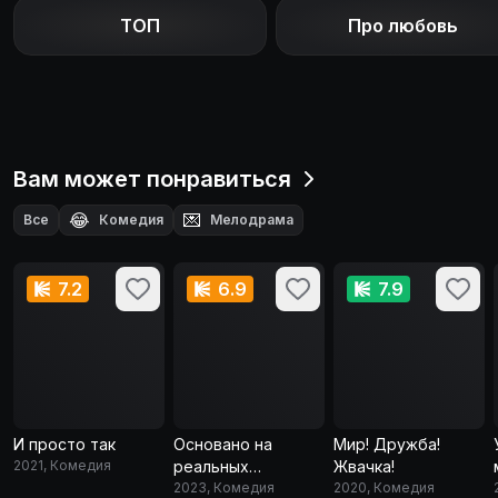
ТОП
Про любовь
Вам может понравиться
😂
💌
Все
Комедия
Мелодрама
7.2
6.9
7.9
И просто так
Основано на
Мир! Дружба!
2021, Комедия
реальных
Жвачка!
событиях
2023, Комедия
2020, Комедия