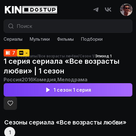
Сериалы
Мультики
Фильмы
Подборки
7
-
Главная
/
Сериалы
/
Все возрасты любви
/
Сезон 1
/
Эпизод 1
1 серия сериала «Все возрасты
любви» | 1 сезон
Россия
2016
Комедия
,
Мелодрама
1 сезон 1 серия
Сезоны сериала «
Все возрасты любви
»
1