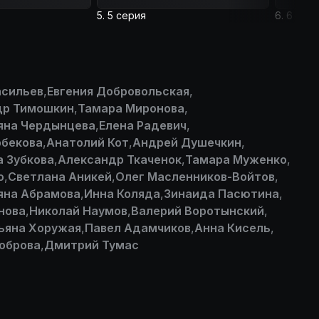
5. 5 серия
6. 6 сер
асильев
,
Евгения Добровольская
,
др Тимошкин
,
Тамара Миронова
,
яна Чердынцева
,
Елена Радевич
,
рбекова
,
Анатолий Кот
,
Андрей Душечкин
,
 Зубкова
,
Александр Ткаченок
,
Тамара Муженко
,
о
,
Светлана Аникей
,
Олег Масленников-Войтов
,
яна Абрамова
,
Инна Коляда
,
Зинаида Пасютина
,
нова
,
Николай Наумов
,
Валерий Воротынский
,
ьяна Хоружая
,
Павел Адамчиков
,
Анна Кисель
,
оброва
,
Дмитрий Тумас