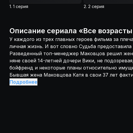
подростковой непосредственностью вмешиваясь 
1. 1 серия
2. 2 серия
а также разведенные мать и отец Игоря, у которы
проблем в личной жизни навалом.
Описание
сериала
«
Все возрасты
У каждого из трех главных героев фильма за плеч
личная жизнь. И вот словно Судьба предоставила
Разведенный топ-менеджер Маковцов решил жен
няне своей 14-летней дочери Вики, не подозревая,
бойфренд и некоторые планы относительно имущ
Бывшая жена Маковцова Катя в свои 37 лет факти
крест, как на женщине, что не помешало ей, как с
Подробнее
летнего Игоря и выдержать по этому поводу беск
близких и не только близких людей. Что же касает
отделаться от надоевших отношений с ровесниц
пулевым ранением и больницей. Немалую роль в
играют продвинутый тинейджер Вика, с подрост
непосредственностью вмешиваясь в дела взрослы
мать и отец Игоря, у которых и своих проблем в 