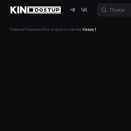
Главная
/
Сериалы
/
Все возрасты любви
/
Сезон 1