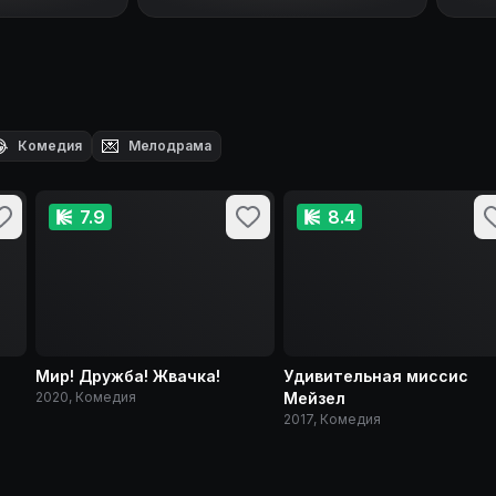

💌
Комедия
Мелодрама
7.9
8.4
Мир! Дружба! Жвачка!
Удивительная миссис
2020, Комедия
Мейзел
2017, Комедия