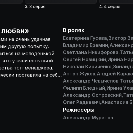
в дела взрослых,
3. 3 серия
4. 4 серия
х и своих
 любви
»
В ролях
Екатерина Гусева
,
Виктор В
ами не очень удачная
Владимир Еремин
,
Алексан
 им другую попытку.
Светлана Никифорова
,
Тать
иться на молоденькой
Сергей Новицкий
,
Ирина На
 что у няни есть свой
Николай Кириченко
,
Зинаида
ества топ-менеджера.
Антон Жуков
,
Андрей Карак
чески поставила на себе
Александр Чевычелов
,
Тать
ледует влюбиться в 25-
Филипп Бледный
,
Ирина Уха
онечный негатив от
Александр Островский
,
Тат
ся Игоря, то его попытка
Олег Радкевич
,
Анастасия Б
ей Инной заканчиваются
Режиссеры
о всем происходящем
ковой
Александр Муратов
х, а также разведенные
личной жизни навалом.