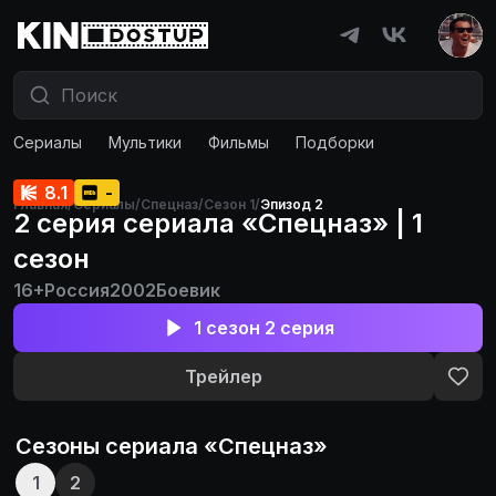
Сериалы
Мультики
Фильмы
Подборки
8.1
-
Главная
/
Сериалы
/
Спецназ
/
Сезон 1
/
Эпизод 2
2 серия сериала «Спецназ» | 1
сезон
16+
Россия
2002
Боевик
1 сезон 2 серия
Трейлер
Сезоны сериала «
Спецназ
»
1
2