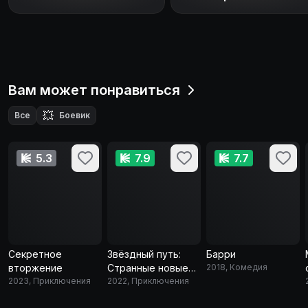
Вам может понравиться
💥
Все
Боевик
5.3
7.9
7.7
Секретное
Звёздный путь:
Барри
вторжение
Странные новые
2018, Комедия
2023, Приключения
миры
2022, Приключения