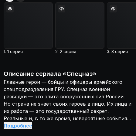
1. 1 серия
2. 2 серия
3. 3 серия
Описание
сериала
«
Спецназ
»
Главные герои — бойцы и офицеры армейского
спецподразделения ГРУ. Спецназ военной
разведки — это элита вооруженных сил России.
Но страна не знает своих героев в лицо. Их лица и
их работа — это государственный секрет.
Реальные и, в то же время, невероятные события
из жизни СПЕЦНАЗА на Северном Кавказе, в
Подробнее
Косово, в Таджикистане, в Афганистане, в Москве