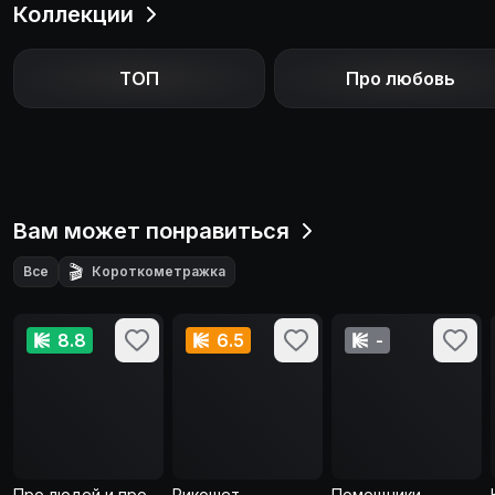
Коллекции
ТОП
Про любовь
Вам может понравиться
🎬
Все
Короткометражка
8.8
6.5
-
Про людей и про
Рикошет
Помощники