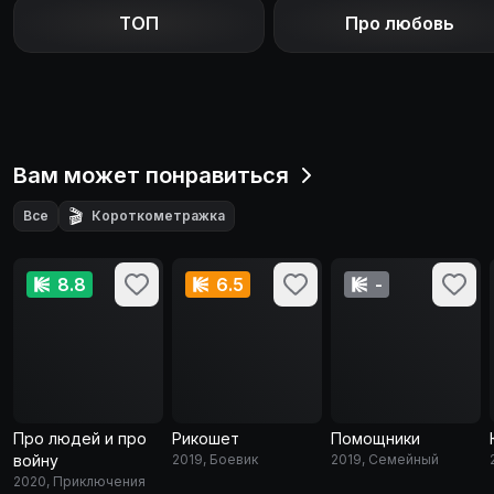
ТОП
Про любовь
Вам может понравиться
🎬
Все
Короткометражка
8.8
6.5
-
Про людей и про
Рикошет
Помощники
войну
2019, Боевик
2019, Семейный
2020, Приключения