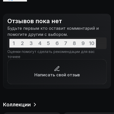
неординарные идеи для шоу. Зак Холмс и его
друзья развлекаются на камеру на полную
катушку! Эти ребята явно знают толк в
Отзывов пока нет
издевательствах над собой и над окружающими.
Будьте первым кто оставит комментарий и
Порой даже простое общение Зака заводит его
помогите другим с выбором.
собеседников в жуткий тупняк и непонимание
происходящего. В общем и целом, будет весело!
1
2
3
4
5
6
7
8
9
10
Вы готовы к настоящему безумию?
Оценки помогут сделать рекомендации для вас
точнее
Написать свой отзыв
Коллекции