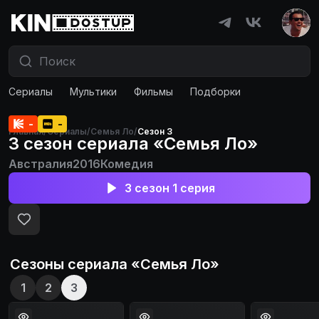
Сериалы
Мультики
Фильмы
Подборки
-
-
Главная
/
Сериалы
/
Семья Ло
/
Сезон 3
3 сезон сериала «Семья Ло»
Австралия
2016
Комедия
3 сезон 1 серия
Сезоны сериала «
Семья Ло
»
1
2
3