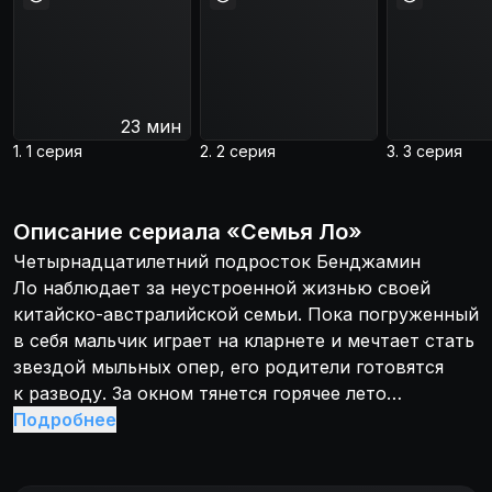
23 мин
1. 1 серия
2. 2 серия
3. 3 серия
Описание
сериала
«
Семья Ло
»
Четырнадцатилетний подросток Бенджамин
Ло наблюдает за неустроенной жизнью своей
китайско-австралийской семьи. Пока погруженный
в себя мальчик играет на кларнете и мечтает стать
звездой мыльных опер, его родители готовятся
к разводу. За окном тянется горячее лето
Квинсленда, а Бенджамин всё глубже увязает
Подробнее
в чужих проблемах.