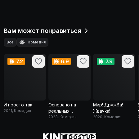
Вам может понравиться
😂
Все
Комедия
7.2
6.9
7.9
И просто так
Основано на
Мир! Дружба!
2021, Комедия
реальных
Жвачка!
событиях
2023, Комедия
2020, Комедия