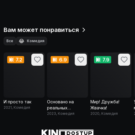
Вам может понравиться
😂
Все
Комедия
7.2
6.9
7.9
И просто так
Основано на
Мир! Дружба!
2021, Комедия
реальных
Жвачка!
событиях
2023, Комедия
2020, Комедия