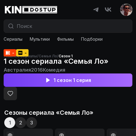
Сериалы
Мультики
Фильмы
Подборки
-
-
Главная
/
Сериалы
/
Семья Ло
/
Сезон 1
1 сезон сериала «Семья Ло»
Австралия
2016
Комедия
1 сезон 1 серия
Сезоны сериала «
Семья Ло
»
1
2
3