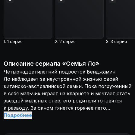
1. 1 серия
2. 2 серия
3. 3 серия
Описание
сериала
«
Семья Ло
»
Четырнадцатилетний подросток Бенджамин
Ло наблюдает за неустроенной жизнью своей
китайско-австралийской семьи. Пока погруженный
в себя мальчик играет на кларнете и мечтает стать
звездой мыльных опер, его родители готовятся
к разводу. За окном тянется горячее лето
Квинсленда, а Бенджамин всё глубже увязает
Подробнее
в чужих проблемах.