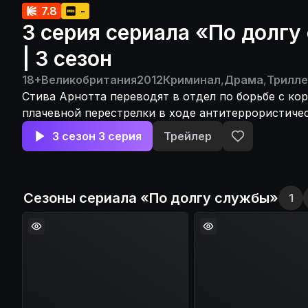
7.8
-
3 серия сериала «По долг
| 3 сезон
18+
Великобритания
2012
Криминал
,
Драма
,
Трилле
Стива Арнотта переводят в отдел по борьбе с ко
плачевной перестрелки в ходе антитеррористиче
которая закончилась гибелью человека и произош
3 сезон 3 серия
Трейлер
другого копа.
Сезоны сериала «
По долгу службы
»
1