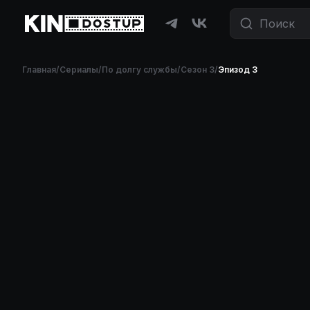
Главная
/
Сериалы
/
По долгу службы
/
Сезон 3
/
Эпизод 3