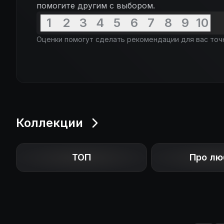
помогите другим с выбором.
1
2
3
4
5
6
7
8
9
10
Оценки помогут сделать рекомендации для вас точ
Коллекции
ТОП
Про лю