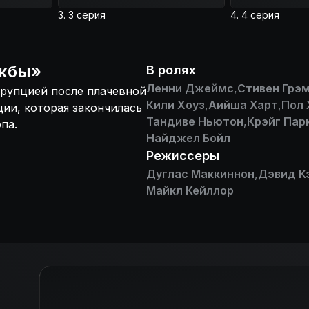
3. 3 серия
4. 4 серия
ужбы
»
В ролях
Ленни Джеймс
,
Стивен Грэ
ррупцией после плачевной
Кили Хоуз
,
Аийша Харт
,
Пол 
ии, которая закончилась
Тандиве Ньютон
,
Крэйг Пар
па.
Найджел Бойл
Режиссеры
Дуглас Маккиннон
,
Дэвид К
Майкл Кейллор