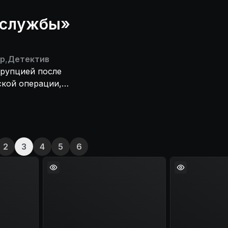
у службы»
р
,
Детектив
ррупцией после
ской операции,
ла по вине
2
3
4
5
6