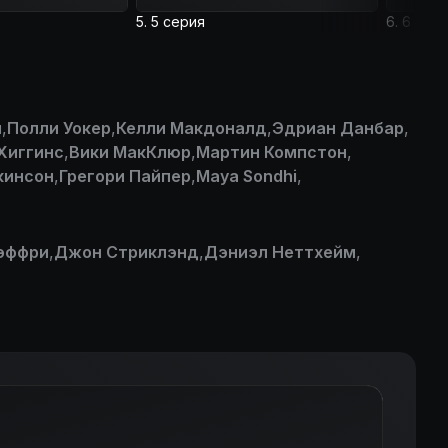
5. 5 серия
6. 6 сер
м
,
Полли Уокер
,
Келли Макдоналд
,
Эдриан Данбар
,
Хиггинс
,
Вики МакКлюр
,
Мартин Компстон
,
кинсон
,
Грегори Пайпер
,
Maya Sondhi
,
эффри
,
Джон Стриклэнд
,
Дэниэл Неттхейм
,