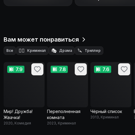
Вам может понравиться
🕵️‍♂️
🎭
🔪
Все
Криминал
Драма
Триллер
🕵️
Детектив
7.9
7.8
7.6
Мир! Дружба!
Переполненная
Чёрный список
Жвачка!
комната
2013, Криминал
2020, Комедия
2023, Криминал