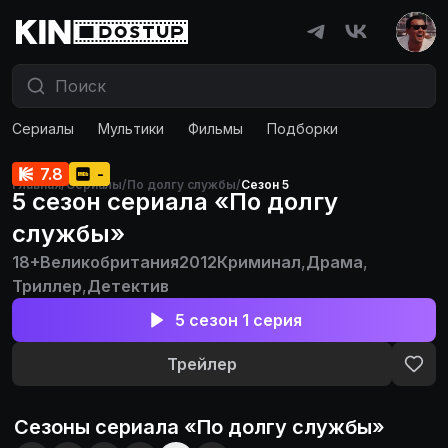
Сериалы
Мультики
Фильмы
Подборки
7.8
-
Главная
/
Сериалы
/
По долгу службы
/
Сезон 5
5 сезон сериала «По долгу
службы»
18+
Великобритания
2012
Криминал
,
Драма
,
Триллер
,
Детектив
5 сезон 1 серия
Трейлер
Сезоны сериала «
По долгу службы
»