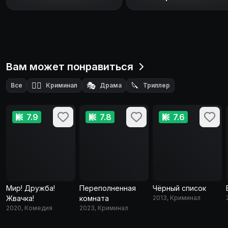
Вам может понравиться
🕵️‍♂️
🎭
🔪
Все
Криминал
Драма
Триллер
🕵️
Детектив
7.9
7.8
7.6
Мир! Дружба!
Переполненная
Чёрный список
Жвачка!
комната
2013, Криминал
2020, Комедия
2023, Криминал