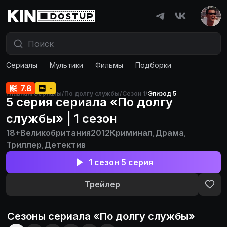
Сериалы
Мультики
Фильмы
Подборки
7.8
-
Главная
/
Сериалы
/
По долгу службы
/
Сезон 1
/
Эпизод 5
5 серия сериала «По долгу
службы» | 1 сезон
18+
Великобритания
2012
Криминал
,
Драма
,
Триллер
,
Детектив
1 сезон 5 серия
Трейлер
Сезоны сериала «
По долгу службы
»