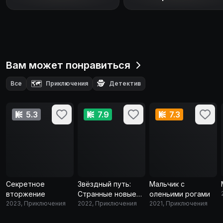
Вам может понравиться
🗺️
🕵️
Все
Приключения
Детектив
5.3
7.9
7.3
Секретное
Звёздный путь:
Мальчик с
вторжение
Странные новые
оленьими рогами
2023, Приключения
миры
2022, Приключения
2021, Приключения