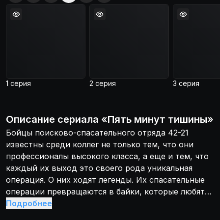
1 серия
2 серия
3 серия
Описание
сериала
«
Пять минут тишины
»
Бойцы поисково-спасательного отряда 42-21
известны среди коллег не только тем, что они
профессионалы высокого класса, а еще и тем, что
каждый их выход это своего рода уникальная
операция. О них ходят легенды. Их спасательные
операции превращаются в байки, которые любят
рассказывать у костра новичкам. Дело в том, что
Подробнее
в каждой операции по спасению наши герои