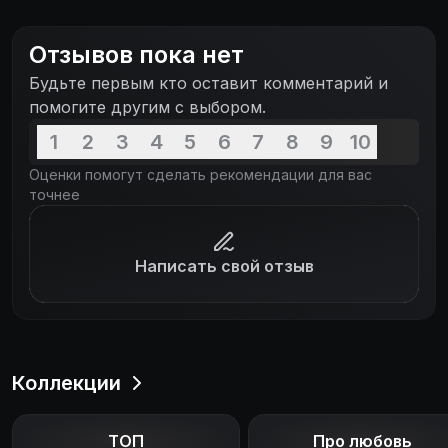
умудряются найти нестандартный выход из
ситуации, порой граничащий с безумием или с
Отзывов пока нет
анекдотом. Рутину подвигов отряда 42-21
Будьте первым кто оставит комментарий и
нарушает прибытие молодого специалиста
помогите другим с выбором.
Александра Грека.
1
2
3
4
5
6
7
8
9
10
Оценки помогут сделать рекомендации для вас
точнее
Написать свой отзыв
Коллекции
ТОП
Про любовь