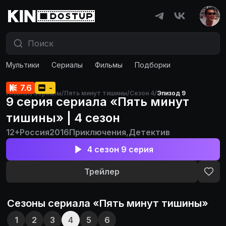
Мультики
Сериалы
Фильмы
Подборки
7.6
-
Главная
/
Сериалы
/
Пять минут тишины
/
Сезон 4
/
Эпизод 9
9 серия сериала «Пять минут
тишины» | 4 сезон
12+
Россия
2016
Приключения
,
Детектив
4 сезон 9 серия
Трейлер
Сезоны сериала «
Пять минут тишины
»
1
2
3
4
5
6