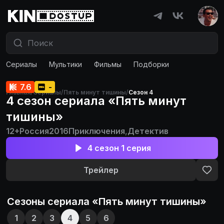
Сериалы
Мультики
Фильмы
Подборки
7.6
-
Главная
/
Сериалы
/
Пять минут тишины
/
Сезон 4
4 сезон сериала «Пять минут
тишины»
12+
Россия
2016
Приключения
,
Детектив
4 сезон 1 серия
Трейлер
Сезоны сериала «
Пять минут тишины
»
1
2
3
4
5
6