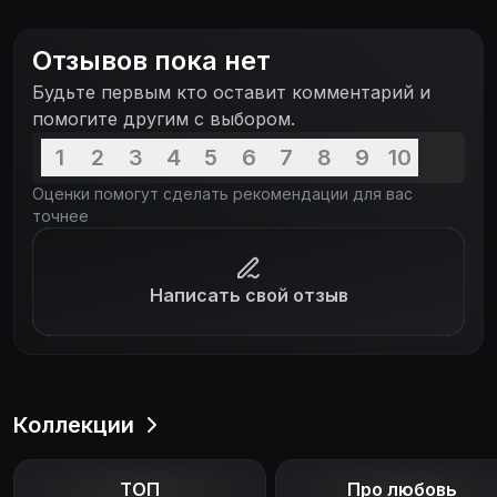
умудряются найти нестандартный выход из
ситуации, порой граничащий с безумием или с
Отзывов пока нет
анекдотом. Рутину подвигов отряда 42-21
Будьте первым кто оставит комментарий и
нарушает прибытие молодого специалиста
помогите другим с выбором.
Александра Грека.
1
2
3
4
5
6
7
8
9
10
Оценки помогут сделать рекомендации для вас
точнее
Написать свой отзыв
Коллекции
ТОП
Про любовь