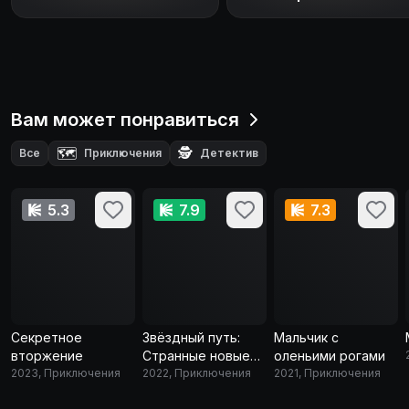
Вам может понравиться
🗺️
🕵️
Все
Приключения
Детектив
5.3
7.9
7.3
Секретное
Звёздный путь:
Мальчик с
вторжение
Странные новые
оленьими рогами
2023, Приключения
миры
2022, Приключения
2021, Приключения