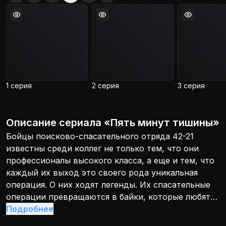
1 серия
2 серия
3 серия
Описание
сериала
«
Пять минут тишины
»
Бойцы поисково-спасательного отряда 42-21
известны среди коллег не только тем, что они
профессионалы высокого класса, а еще и тем, что
каждый их выход это своего рода уникальная
операция. О них ходят легенды. Их спасательные
операции превращаются в байки, которые любят
рассказывать у костра новичкам. Дело в том, что
Подробнее
в каждой операции по спасению наши герои