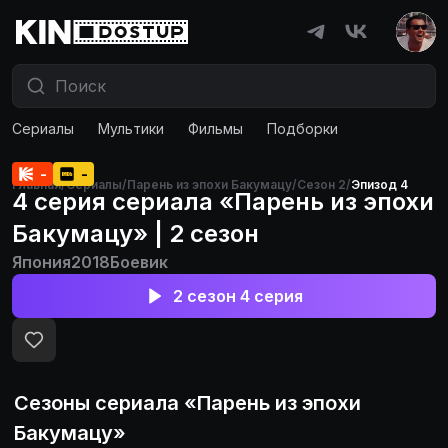
Сериалы
Мультики
Фильмы
Подборки
-
-
Главная
/
Сериалы
/
Парень из эпохи Бакумацу
/
Сезон 2
/
Эпизод 4
4 серия сериала «Парень из эпохи
Бакумацу» | 2 сезон
Япония
2018
Боевик
2 сезон 4 серия
Сезоны сериала «
Парень из эпохи
Бакумацу
»