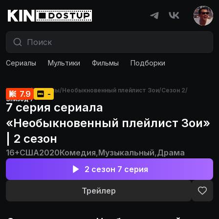
Сериалы
Мультики
Фильмы
Подборки
Главная
/
Сериалы
/
Необыкновенный плейлист Зои
/
Сезон 2
/
7.9
-
Эпизод 7
7 серия сериала
«Необыкновенный плейлист Зои»
| 2 сезон
16+
США
2020
Комедия
,
Музыкальный
,
Драма
2 сезон 7 серия
Трейлер