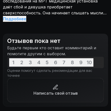
обследования на МРТ медицинская установка
даёт сбой и девушка приобретает
сверхспособность. Она начинает слышать мысли
людей, но в странной форме — в виде песен или
Подробнее
музыкальных номеров. В результате Зои
продвигается по служебной лестнице. Общение с
друзьями и родственниками осложняется, но Зои
Отзывов пока нет
узнаёт о них много нового.
Будьте первым кто оставит комментарий и
помогите другим с выбором.
1
2
3
4
5
6
7
8
9
10
Оценки помогут сделать рекомендации для вас
точнее
Написать свой отзыв