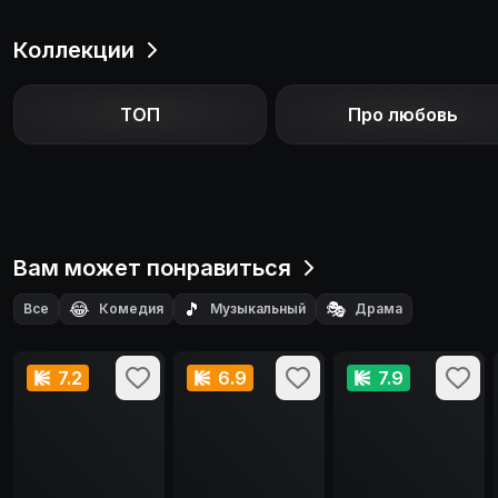
Коллекции
ТОП
Про любовь
Вам может понравиться
😂
🎵
🎭
Все
Комедия
Музыкальный
Драма
7.2
6.9
7.9