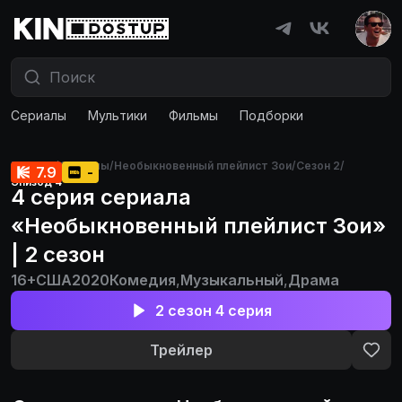
Сериалы
Мультики
Фильмы
Подборки
Главная
/
Сериалы
/
Необыкновенный плейлист Зои
/
Сезон 2
/
7.9
-
Эпизод 4
4 серия сериала
«Необыкновенный плейлист Зои»
| 2 сезон
16+
США
2020
Комедия
,
Музыкальный
,
Драма
2 сезон 4 серия
Трейлер