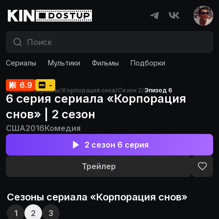
Сериалы
Мультики
Фильмы
Подборки
6.9
-
Главная
/
Сериалы
/
Корпорация снов
/
Сезон 2
/
Эпизод 6
6 серия сериала «Корпорация
снов» | 2 сезон
США
2016
Комедия
2 сезон 6 серия
Трейлер
Сезоны сериала «
Корпорация снов
»
1
2
3