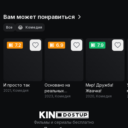
Вам может понравиться
😂
Все
Комедия
7.2
6.9
7.9
И просто так
Основано на
Мир! Дружба!
2021, Комедия
реальных
Жвачка!
событиях
2023, Комедия
2020, Комедия
Фильмы и сериалы бесплатно