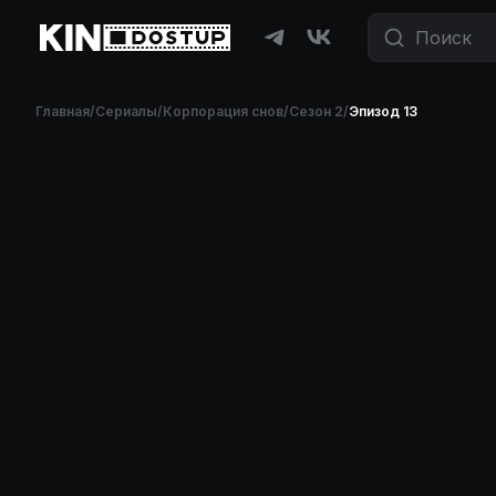
Главная
/
Сериалы
/
Корпорация снов
/
Сезон 2
/
Эпизод 13