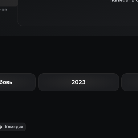
нее
бовь
2023

Комедия