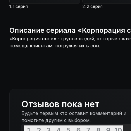
1. 1 серия
2. 2 серия
Описание
сериала
«
Корпорация 
«Корпорация снов» - группа людей, которые ока
помощь клиентам, погружая их в сон.
Отзывов пока нет
Будьте первым кто оставит комментарий и
помогите другим с выбором.
1
2
3
4
5
6
7
8
9
10