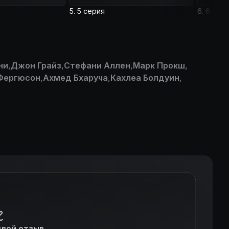
5. 5 серия
6. 6 сер
ни
,
Джон Грайз
,
Стефани Аллен
,
Марк Прокш
,
Фергюсон
,
Ахмед Бхаруча
,
Кахлеа Болдуин
,
свой отзыв