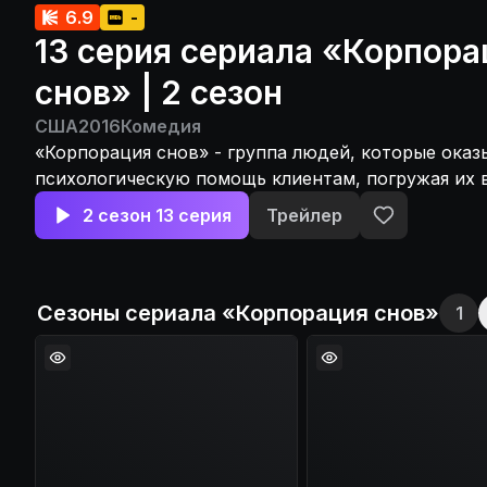
6.9
-
13 серия сериала «Корпора
снов» | 2 сезон
США
2016
Комедия
«Корпорация снов» - группа людей, которые ока
психологическую помощь клиентам, погружая их в
2 сезон 13 серия
Трейлер
Сезоны сериала «
Корпорация снов
»
1