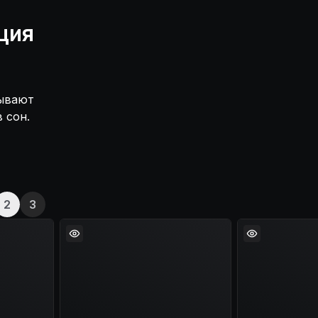
ция
зывают
 сон.
2
3