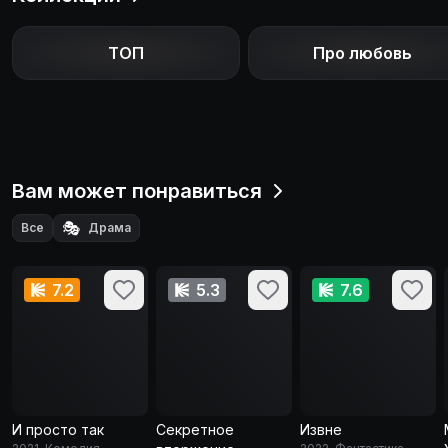
интересного хода судьбы. В центре внимания
оказывается по-настоящему сложная, запутанная,
ТОП
Про любовь
полная неожиданных ситуаций и поворотов
история, которая обязательно тронет зрителей до
глубины души. Приятного просмотра.
Вам может понравиться
🎭
Все
Драма
7.2
5.3
7.6
И просто так
Секретное
Извне