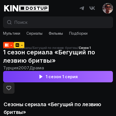
Мультики
Сериалы
Фильмы
Подборки
-
-
Главная
/
Сериалы
/
Бегущий по лезвию бритвы
/
Сезон 1
1 сезон сериала «Бегущий по
лезвию бритвы»
Турция
2007
Драма
1 сезон 1 серия
Сезоны сериала «
Бегущий по лезвию
бритвы
»