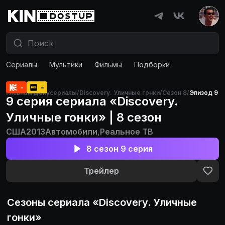
Сериалы
Мультики
Фильмы
Подборки
-
-
Главная
/
Докусериалы
/
Discovery. Уличные гонки
/
Сезон 8
/
Эпизод 9
9 серия сериала «Discovery.
Уличные гонки» | 8 сезон
США
2013
Автомобили
,
Реальное ТВ
8 сезон 9 серия
Трейлер
Сезоны сериала «
Discovery. Уличные
гонки
»