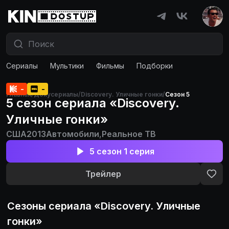
Сериалы
Мультики
Фильмы
Подборки
-
-
Главная
/
Докусериалы
/
Discovery. Уличные гонки
/
Сезон 5
5 сезон сериала «Discovery.
Уличные гонки»
США
2013
Автомобили
,
Реальное ТВ
5 сезон 1 серия
Трейлер
Сезоны сериала «
Discovery. Уличные
гонки
»