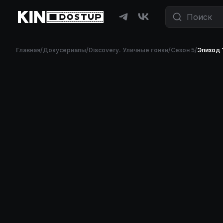
Главная
/
Докусериалы
/
Discovery. Уличные гонки
/
Сезон 5
/
Эпизод 