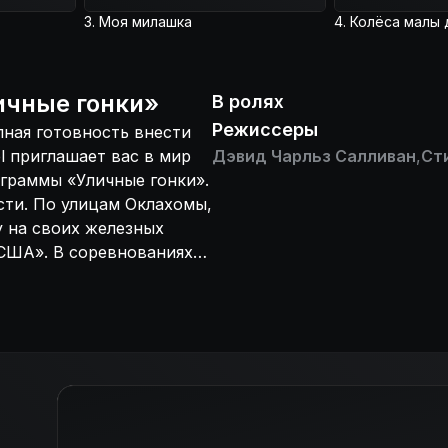
о соперника с
3. Моя милашка
личные гонки
»
В ролях
Режиссеры
лная готовность внести
l приглашает вас в мир
Дэвид Чарльз Салливан
,
Ст
ограммы «Уличные гонки».
сти. По улицам Оклахомы,
у на своих железных
 США». В соревнованиях
и выжимают из своих
нках участвуют самые
овиков до классических
 программы не слишком
 дорожного движения;
о соперника с трассы.