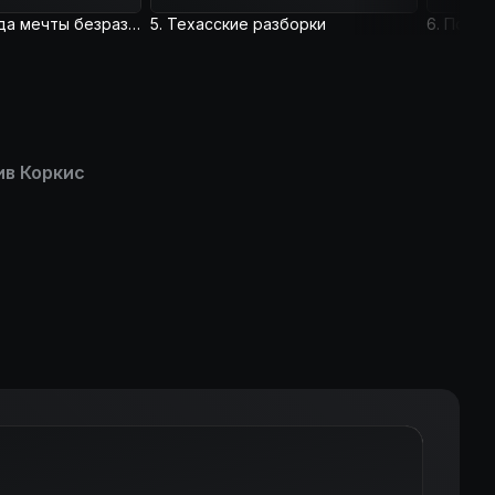
4. Колёса малы да мечты безразмерны
5. Техасские разборки
6. Побед
ив Коркис