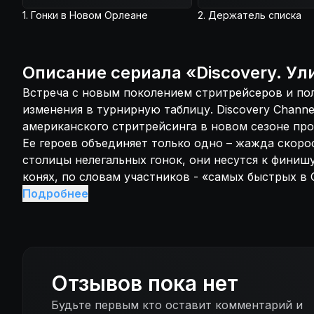
некоторые из них запросто могут столкнуть своег
1. Гонки в Новом Орлеане
2. Держатель списка
трассы. Кто придет к финишу первым?
Описание
сериала
«
Discovery. У
Встреча с новым поколением стритрейсеров и по
изменения в турнирную таблицу. Discovery Channe
американского стритрейсинга в новом сезоне пр
Ее героев объединяет только одно – жажда скоро
столицы нелегальных гонок, они несутся к финиш
конях, по словам участников - «самых быстрых в
участвуют только лучшие из лучших – и водител
Подробнее
автомобилей все, чтобы попасть в топ-лист. В го
разные автомобили – от древних фермерских груз
моделей, собранных самими участниками. Герои
любят общаться и не особо заботятся о правилах
некоторые из них запросто могут столкнуть своег
Отзывов пока нет
Кто придет к финишу первым?
Будьте первым кто оставит комментарий и