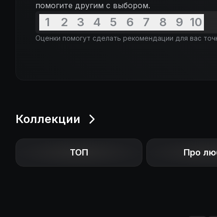
помогите другим с выбором.
1
2
3
4
5
6
7
8
9
10
Оценки помогут сделать рекомендации для вас точ
Коллекции
ТОП
Про лю