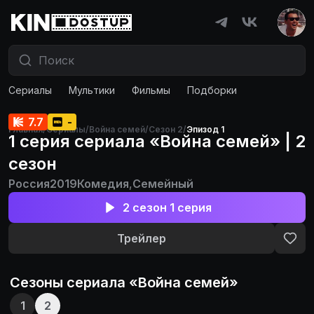
Сериалы
Мультики
Фильмы
Подборки
7.7
-
Главная
/
Сериалы
/
Война семей
/
Сезон 2
/
Эпизод 1
1 серия сериала «Война семей» | 2
сезон
Россия
2019
Комедия
,
Семейный
2 сезон 1 серия
Трейлер
Сезоны сериала «
Война семей
»
1
2