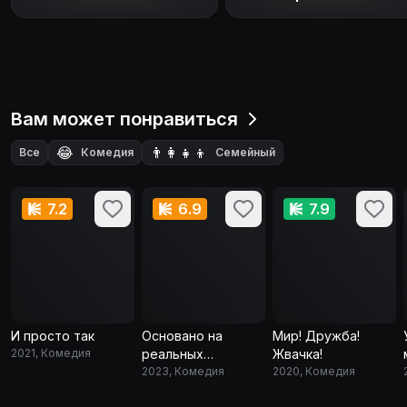
Вам может понравиться
😂
👨‍👩‍👧‍👦
Все
Комедия
Семейный
7.2
6.9
7.9
И просто так
Основано на
Мир! Дружба!
2021, Комедия
реальных
Жвачка!
событиях
2023, Комедия
2020, Комедия