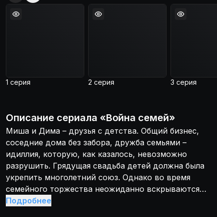
1 серия
2 серия
3 серия
Описание
сериала
«
Война семей
»
Миша и Дима – друзья с детства. Общий бизнес,
соседние дома без забора, дружба семьями –
идиллия, которую, как казалось, невозможно
разрушить. Грядущая свадьба детей должна была
укрепить многолетний союз. Однако во время
семейного торжества неожиданно вскрываются
тайны, которые в один миг превращают лучших
Подробнее
друзей в заклятых врагов.