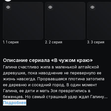
1. 1 серия
2. 2 серия
3. 3 серия
Описание
сериала
«
В чужом краю
»
Галина счастливо жила в маленькой алтайской
деревушке, пока наводнение не перевернуло ее
жизнь навсегда. Прорвавшаяся плотина затопила
ее деревню и соседний город. В один момент
Галина, ее дети и мать Зоя превратились в
беженцев. Но самый страшный удар ждал Галину
впереди. Ее любимый муж Виктор пропал во время
Подробнее
наводнения. Поиски спасателей ни к чему не