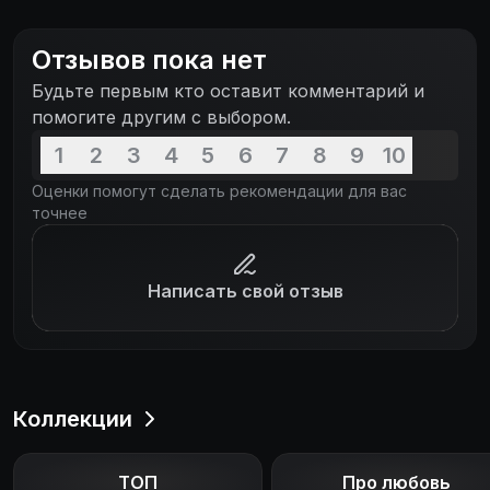
привели, и Виктора признали погибшим. Зоя
предлагает дочери единственное решение.
Отзывов пока нет
Попросить приютить их ее бывшего мужа и отца
Будьте первым кто оставит комментарий и
Галины. Другого выбора нет. Вместе с матерью,
помогите другим с выбором.
маленьким сыном и Олесей, взрослой дочерью
мужа от первого брака, Галина отправляется через
1
2
3
4
5
6
7
8
9
10
всю страну к отцу, которого не видела больше
Оценки помогут сделать рекомендации для вас
тридцати лет…
точнее
Написать свой отзыв
Коллекции
ТОП
Про любовь