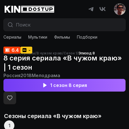
Сериалы
Мультики
Фильмы
Подборки
6.4
-
Главная
/
Сериалы
/
В чужом краю
/
Сезон 1
/
Эпизод 8
8 серия сериала «В чужом краю»
| 1 сезон
Россия
2018
Мелодрама
1 сезон 8 серия
Сезоны сериала «
В чужом краю
»
1