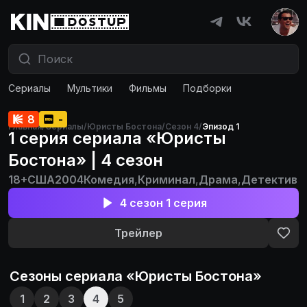
Сериалы
Мультики
Фильмы
Подборки
8
-
Главная
/
Сериалы
/
Юристы Бостона
/
Сезон 4
/
Эпизод 1
1 серия сериала «Юристы
Бостона» | 4 сезон
18+
США
2004
Комедия
,
Криминал
,
Драма
,
Детектив
4 сезон 1 серия
Трейлер
Сезоны сериала «
Юристы Бостона
»
1
2
3
4
5