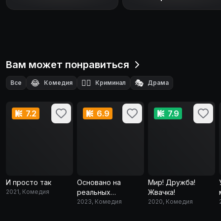
Вам может понравиться
😂
🕵️‍♂️
🎭
Все
Комедия
Криминал
Драма
🕵️
Детектив
7.2
6.9
7.9
И просто так
Основано на
Мир! Дружба!
2021, Комедия
реальных
Жвачка!
событиях
2023, Комедия
2020, Комедия