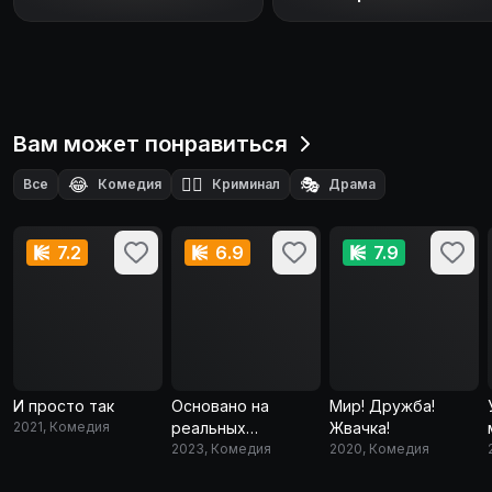
Вам может понравиться
😂
🕵️‍♂️
🎭
Все
Комедия
Криминал
Драма
🕵️
Детектив
7.2
6.9
7.9
И просто так
Основано на
Мир! Дружба!
2021, Комедия
реальных
Жвачка!
событиях
2023, Комедия
2020, Комедия