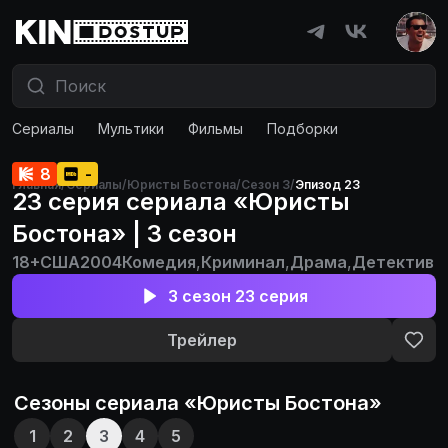
Сериалы
Мультики
Фильмы
Подборки
8
-
Главная
/
Сериалы
/
Юристы Бостона
/
Сезон 3
/
Эпизод 23
23 серия сериала «Юристы
Бостона» | 3 сезон
18+
США
2004
Комедия
,
Криминал
,
Драма
,
Детектив
3 сезон 23 серия
Трейлер
Сезоны сериала «
Юристы Бостона
»
1
2
3
4
5