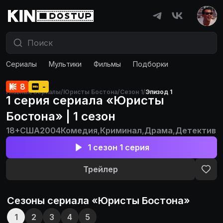
Сериалы
Мультики
Фильмы
Подборки
8
-
Главная
/
Сериалы
/
Юристы Бостона
/
Сезон 1
/
Эпизод 1
1 серия сериала «Юристы
Бостона» | 1 сезон
18+
США
2004
Комедия
,
Криминал
,
Драма
,
Детектив
1 сезон 1 серия
Трейлер
Сезоны сериала «
Юристы Бостона
»
1
2
3
4
5