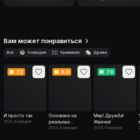
Вам может понравиться
😂
🕵️‍♂️
🎭
Все
Комедия
Криминал
Драма
🕵️
Детектив
7.2
6.9
7.9
И просто так
Основано на
Мир! Дружба!
2021, Комедия
реальных
Жвачка!
событиях
2023, Комедия
2020, Комедия