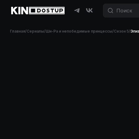
Главная
/
Сериалы
/
Ши-Ра и непобедимые принцессы
/
Сезон 5
/
Эпи