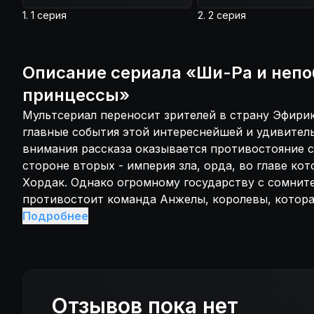
использует свой знаменитый волшебный меч и ма
1. 1 серия
2. 2 серия
помогают ей стать ещё сильнее. Противостояние 
представителями тёмных сил не проходит бессле
временем баланс сил значительно изменится. Глав
Описание
сериала
«
Ши-Ра и неп
приближённые смогут перевернуть ход истории и
капельку добра. Силы зла строят коварные планы
принцессы
»
правления, однако даже не подозревают, с какой
Мультсериал переносит зрителей в страну Эфири
силой столкнулись на этот раз.
главные события этой интереснейшей и удивитель
внимания рассказа оказывается противостояние с
стороне вторых - империя зла, орда, во главе ко
Хордак. Однако огромному государству с сомни
противостоит команда Анжелы, королевы, которая
равноправие и справедливость. В её команду бун
Подробнее
выдающиеся личности, настоящие верные воины,
высшему божеству и легендарной воительнице. Ма
Анжела, на самом деле, является не простой королевой Яркой Луны, а
настоящей живой легендой, той самой непобедим
воинственной. Главная героиня использует свой
Отзывов пока нет