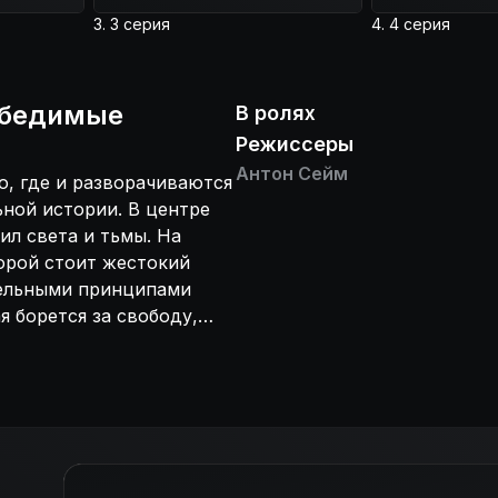
гию, которые
3. 3 серия
4. 4 серия
с
дно, поэтому со
ная героиня и её
обедимые
 принести в мир
В ролях
 дальнейшего
Режиссеры
 невероятной
Антон Сейм
ю, где и разворачиваются
ной истории. В центре
ил света и тьмы. На
торой стоит жестокий
тельными принципами
 борется за свободу,
тарей входят
 которые привержены
ло кто знает, что
ой Ши-Ра, мифической и
 знаменитый волшебный