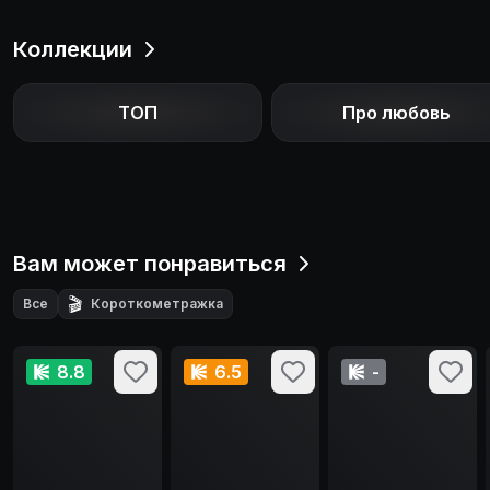
сил значительно изменится. Главная героиня и её
приближённые смогут перевернуть ход истории и
Коллекции
принести в мир капельку добра. Силы зла строят
коварные планы дальнейшего правления, однако
ТОП
Про любовь
даже не подозревают, с какой невероятной силой
столкнулись на этот раз.
Вам может понравиться
🎬
Все
Короткометражка
8.8
6.5
-