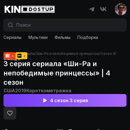
Сериалы
Мультики
Фильмы
Подборки
Главная
/
Сериалы
/
Ши-Ра и непобедимые принцессы
/
Сезон 4
/
-
-
Эпизод 3
3 серия сериала «Ши-Ра и
непобедимые принцессы» | 4
сезон
США
2019
Короткометражка
4 сезон 3 серия