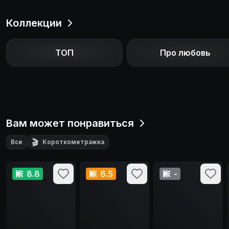
сил значительно изменится. Главная героиня и её
приближённые смогут перевернуть ход истории и
Коллекции
принести в мир капельку добра. Силы зла строят
коварные планы дальнейшего правления, однако
ТОП
Про любовь
даже не подозревают, с какой невероятной силой
столкнулись на этот раз.
Вам может понравиться
🎬
Все
Короткометражка
8.8
6.5
-