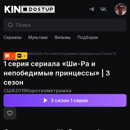
Сериалы
Мультики
Фильмы
Подборки
Главная
/
Сериалы
/
Ши-Ра и непобедимые принцессы
/
Сезон 3
/
-
-
Эпизод 1
1 серия сериала «Ши-Ра и
непобедимые принцессы» | 3
сезон
США
2019
Короткометражка
3 сезон 1 серия