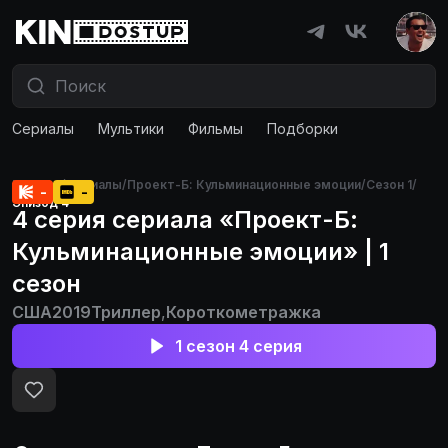
Сериалы
Мультики
Фильмы
Подборки
Главная
/
Сериалы
/
Проект-Б: Кульминационные эмоции
/
Сезон 1
/
-
-
Эпизод 4
4 серия сериала «Проект-Б:
Кульминационные эмоции» | 1
сезон
США
2019
Триллер
,
Короткометражка
1 сезон 4 серия