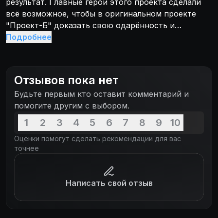
результат. Главные герои этого проекта сделали
всё возможное, чтобы в оригинальном проекте
"Проект-Б" доказать свою одарённость и
способность работать на поп-сцене. К тому же
Подробнее
поддержка звукозаписывающей студии Гандала
Мьюзик всегда при них, так что главных
персонажей этого аниме обязательно ждет
Отзывов пока нет
очередной успех. Об их безумных буднях и веселых
Будьте первым кто оставит комментарий и
жизненных событиях обязательно расскажет
помогите другим с выбором.
новый сезон популярного анимационного шоу!
Приятного просмотра.
1
2
3
4
5
6
7
8
9
10
Оценки помогут сделать рекомендации для вас
точнее
Написать свой отзыв