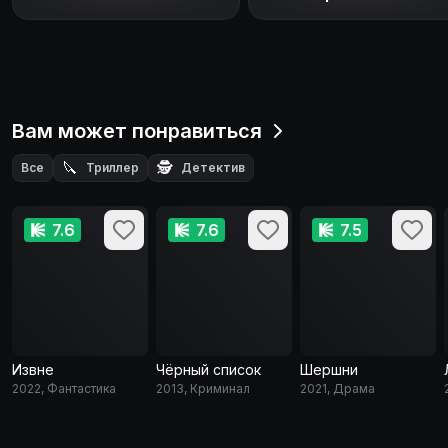
Вам может понравиться
🔪
🕵️
Все
Триллер
Детектив
7.6
7.6
7.5
Извне
Чёрный список
Шершни
2022, Фантастика
2013, Криминал
2021, Драма