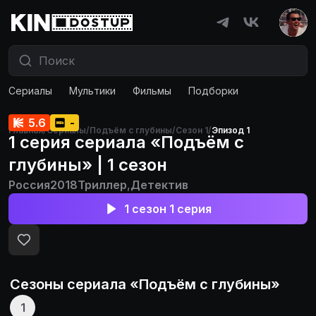
Сериалы
Мультики
Фильмы
Подборки
5.6
-
Главная
/
Сериалы
/
Подъём с глубины
/
Сезон 1
/
Эпизод 1
1 серия сериала «Подъём с
глубины» | 1 сезон
Россия
2018
Триллер
,
Детектив
1 сезон 1 серия
Сезоны сериала «
Подъём с глубины
»
1