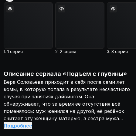
1. 1 серия
2. 2 серия
3. 3 серия
Описание
сериала
«
Подъём с глубины
»
Вера Соловьёва приходит в себя после семи лет
комы, в которую попала в результате несчастного
случая при занятиях дайвингом. Она
обнаруживает, что за время её отсутствия всё
поменялось: муж женился на другой, её ребёнок
считает эту женщину матерью, а сестра мужа
стала опасной сумасшедшей. Вере приходится
Подробнее
возвращать свою жизнь и выяснять, кто и почему