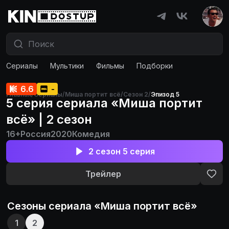
Сериалы
Мультики
Фильмы
Подборки
6.6
-
Главная
/
Сериалы
/
Миша портит всё
/
Сезон 2
/
Эпизод 5
5 серия сериала «Миша портит
всё» | 2 сезон
16+
Россия
2020
Комедия
2 сезон 5 серия
Трейлер
Сезоны сериала «
Миша портит всё
»
1
2