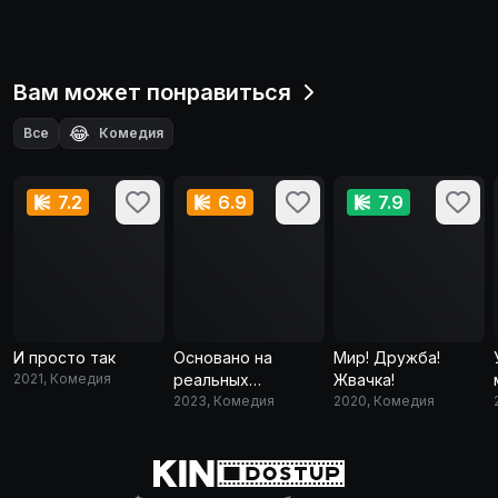
Вам может понравиться
😂
Все
Комедия
7.2
6.9
7.9
И просто так
Основано на
Мир! Дружба!
2021, Комедия
реальных
Жвачка!
событиях
2023, Комедия
2020, Комедия