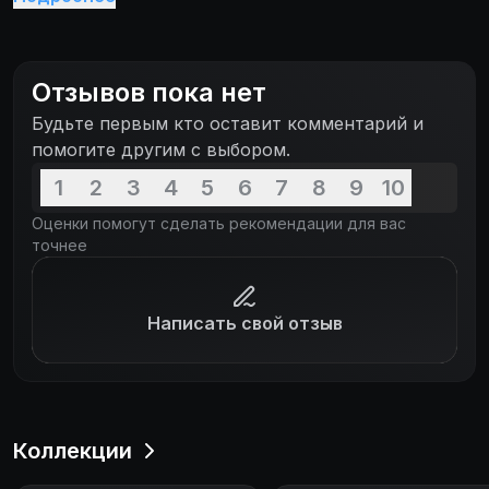
что угодно, однако даже в своем юном возрасте
она понимает ответственность за свои
предпочтения. Такая удивительная сила позволяет
Отзывов пока нет
Бьянке помогать остальным и нести добро в наш
Будьте первым кто оставит комментарий и
мир! Какие приключения ждут оптимистичную
помогите другим с выбором.
добрую героиню? Давайте же посмотрим этот
красочный мультсериал вместе!
1
2
3
4
5
6
7
8
9
10
Оценки помогут сделать рекомендации для вас
точнее
Написать свой отзыв
Коллекции