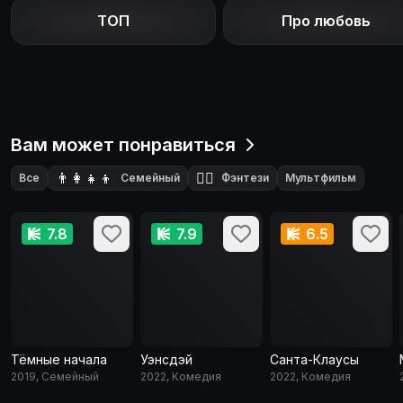
ТОП
Про любовь
Вам может понравиться
👨‍👩‍👧‍👦
🧙‍♂️
Все
Семейный
Фэнтези
Мультфильм
7.8
7.9
6.5
Тёмные начала
Уэнсдэй
Санта-Клаусы
2019, Семейный
2022, Комедия
2022, Комедия