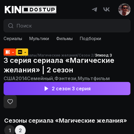
Сериалы
Мультики
Фильмы
Подборки
-
-
Главная
/
Сериалы
/
Магические желания
/
Сезон 2
/
Эпизод 3
3 серия сериала «Магические
желания» | 2 сезон
США
2014
Семейный
,
Фэнтези
,
Мультфильм
2 сезон 3 серия
Сезоны сериала «
Магические желания
»
1
2