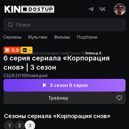
Сериалы
Мультики
Фильмы
Подборки
6.9
-
Главная
/
Сериалы
/
Корпорация снов
/
Сезон 3
/
Эпизод 6
6 серия сериала «Корпорация
снов» | 3 сезон
США
2016
Комедия
3 сезон 6 серия
Трейлер
Сезоны сериала «
Корпорация снов
»
1
2
3