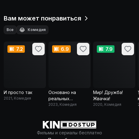
Вам может понравиться
😂
Все
Комедия
7.2
6.9
7.9
И просто так
Основано на
Мир! Дружба!
2021, Комедия
реальных
Жвачка!
событиях
2023, Комедия
2020, Комедия
Фильмы и сериалы бесплатно