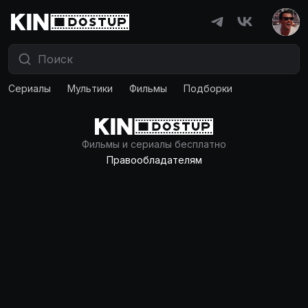
Сериалы
Мультики
Фильмы
Подборки
Ошибка
500
Что-то пошло не так
Похоже, вы попытались сделать что-то, что здесь
не разрешено.
На главную
Фильмы и сериалы бесплатно
Правообладателям