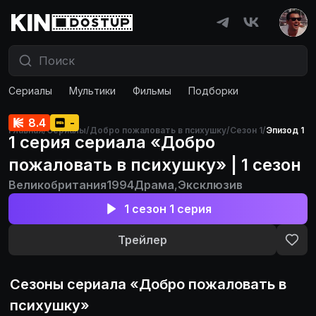
Сериалы
Мультики
Фильмы
Подборки
8.4
-
Главная
/
Сериалы
/
Добро пожаловать в психушку
/
Сезон 1
/
Эпизод 1
1 серия сериала «Добро
пожаловать в психушку» | 1 сезон
Великобритания
1994
Драма
,
Эксклюзив
1 сезон 1 серия
Трейлер
Сезоны сериала «
Добро пожаловать в
психушку
»