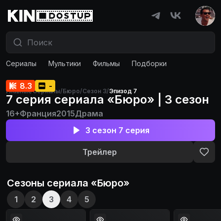
Сериалы
Мультики
Фильмы
Подборки
8.3
-
Главная
/
Сериалы
/
Бюро
/
Сезон 3
/
Эпизод 7
7 серия сериала «Бюро» | 3 сезон
16+
Франция
2015
Драма
3 сезон 7 серия
Трейлер
Сезоны сериала «
Бюро
»
1
2
3
4
5