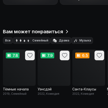
Вам может понравиться
👨‍👩‍👧‍👦
🎭
🎶
Все
Семейный
Драма
Музыка
7.8
7.9
6.5
Тёмные начала
Уэнсдэй
Санта-Клаусы
2019, Семейный
2022, Комедия
2022, Комедия