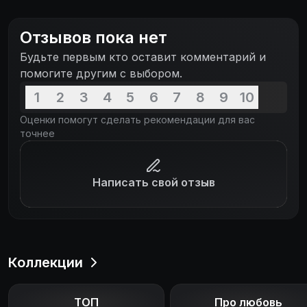
Пора показать, на что ребята способны. Кто бы мог
подумать, что у парней действительно
Отзывов пока нет
выдающийся талант. Теперь они постепенно
Будьте первым кто оставит комментарий и
набирают популярность, становясь чуть ли ни
помогите другим с выбором.
самым обсуждаемым в стране бойз-бендом. Кто
знает, к чему приведет их успех!
1
2
3
4
5
6
7
8
9
10
Оценки помогут сделать рекомендации для вас
точнее
Написать свой отзыв
Коллекции
ТОП
Про любовь