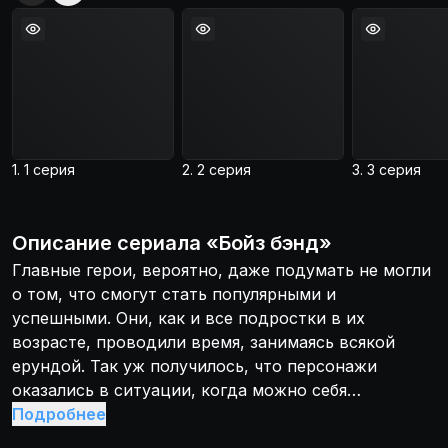
1. 1 серия
2. 2 серия
3. 3 серия
Описание
сериала
«
Бойз бэнд
»
Главные герои, вероятно, даже подумать не могли
о том, что смогут стать популярными и
успешными. Они, как и все подростки в их
возрасте, проводили время, занимаясь всякой
ерундой. Так уж получилось, что персонажи
оказались в ситуации, когда можно себя
попробовать в музыкальном конкурсе. Хватит уже
Подробнее
сидеть за компами и рубиться в контр-страйк!