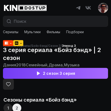
Сериалы
Мультики
Фильмы
Подборки
-
-
Главная
/
Сериалы
/
Бойз бэнд
/
Сезон 2
/
Эпизод 3
3 серия сериала «Бойз бэнд» | 2
сезон
Дания
2018
Семейный
,
Драма
,
Музыка
2 сезон 3 серия
Сезоны сериала «
Бойз бэнд
»
1
2