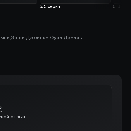
5. 5 серия
6. 6 сер
тчли
,
Эшли Джонсон
,
Оуэн Дэннис
свой отзыв