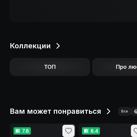
Коллекции
ТОП
Про лю
Вам может понравиться

Все
7.8
8.4