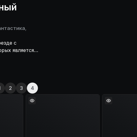
чный
нтастика
,
оезде с
орых является
и путь домой.
1
2
3
4