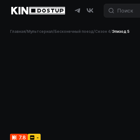
Главная
/
Мультсериал
/
Бесконечный поезд
/
Сезон 4
/
Эпизод 5
7.8
-