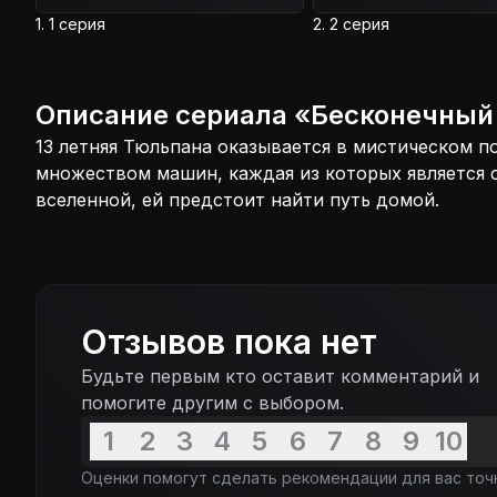
1. 1 серия
2. 2 серия
Описание
сериала
«
Бесконечный
13 летняя Тюльпана оказывается в мистическом п
множеством машин, каждая из которых является 
вселенной, ей предстоит найти путь домой.
Отзывов пока нет
Будьте первым кто оставит комментарий и
помогите другим с выбором.
1
2
3
4
5
6
7
8
9
10
Оценки помогут сделать рекомендации для вас точ