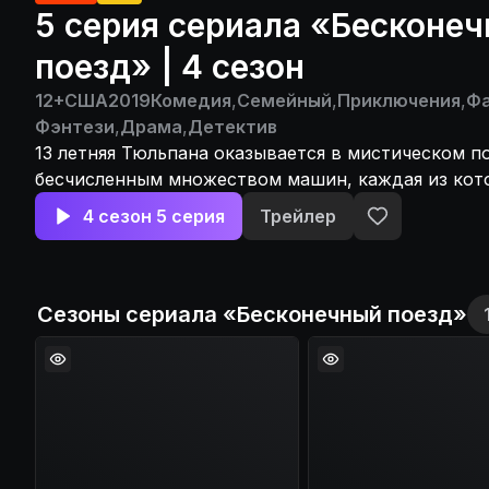
5 серия сериала «Бесконе
поезд» | 4 сезон
12+
США
2019
Комедия
,
Семейный
,
Приключения
,
Фа
Фэнтези
,
Драма
,
Детектив
13 летняя Тюльпана оказывается в мистическом п
бесчисленным множеством машин, каждая из кот
своей собственной вселенной, ей предстоит найт
4 сезон 5 серия
Трейлер
Сезоны сериала «
Бесконечный поезд
»