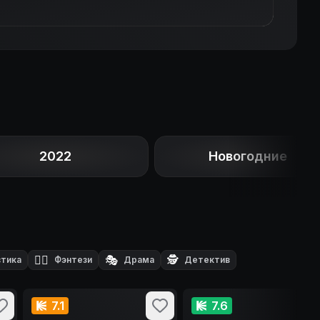
2022
Новогодние
🧙‍♂️
🎭
🕵️
тика
Фэнтези
Драма
Детектив
7.1
7.6