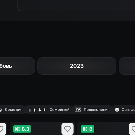
бовь
2023

👨‍👩‍👧‍👦
🗺️
👽
Комедия
Семейный
Приключения
Фантас
8.3
8