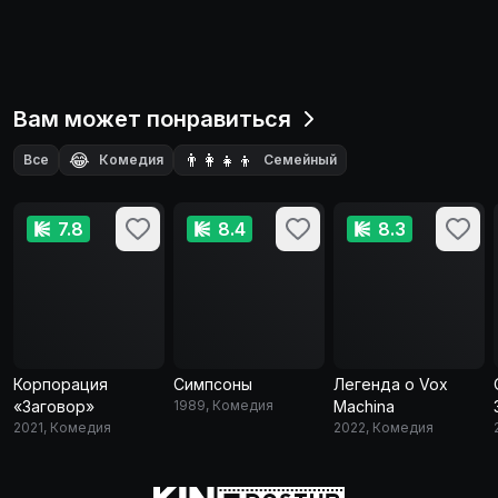
Вам может понравиться
😂
👨‍👩‍👧‍👦
Все
Комедия
Семейный
🗺️
👽
🧙‍♂️
Приключения
Фантастика
Фэнтези
🎭
🕵️
Драма
Детектив
7.8
8.4
8.3
Корпорация
Симпсоны
Легенда о Vox
«Заговор»
1989, Комедия
Machina
2021, Комедия
2022, Комедия