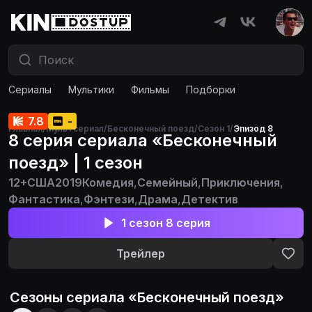
Сериалы
Мультики
Фильмы
Подборки
7.8
-
Главная
/
Мультсериал
/
Бесконечный поезд
/
Сезон 1
/
Эпизод 8
8 серия сериала «Бесконечный
поезд» | 1 сезон
12+
США
2019
Комедия
,
Семейный
,
Приключения
,
Фантастика
,
Фэнтези
,
Драма
,
Детектив
1 сезон 8 серия
Трейлер
Сезоны сериала «
Бесконечный поезд
»