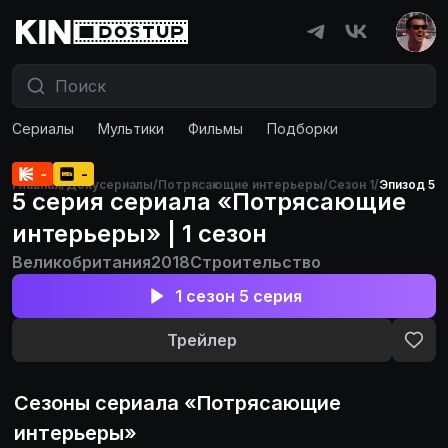
Сериалы
Мультики
Фильмы
Подборки
-
-
Главная
/
Докусериалы
/
Потрясающие интерьеры
/
Сезон 1
/
Эпизод 5
5 серия сериала «Потрясающие
интерьеры» | 1 сезон
Великобритания
2018
Строительство
1 сезон 5 серия
Трейлер
Сезоны сериала «
Потрясающие
интерьеры
»