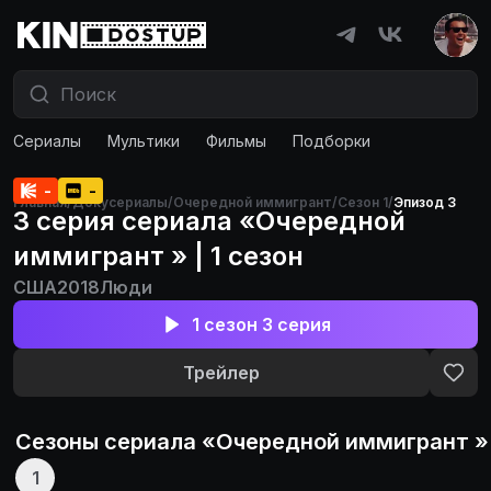
Сериалы
Мультики
Фильмы
Подборки
-
-
Главная
/
Докусериалы
/
Очередной иммигрант
/
Сезон 1
/
Эпизод 3
3 серия сериала «Очередной
иммигрант » | 1 сезон
США
2018
Люди
1 сезон 3 серия
Трейлер
Сезоны сериала «
Очередной иммигрант
»
1