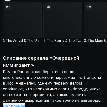
1. The Arrival & The Uncle
2. The Family & The TV Debut
Описание
сериала
«
Очередной
иммигрант
»
Рамеш Ранганатхан берёт всю свою
многочисленную семью и переезжает из Лондона
в Лос-Анджелес, где ему первым делом
сообщают, что необходимо сбрить бороду, иначе
он похож на террориста, а также сменить
фамилию - американцы такое точно не выговорят.
Внимание! Присутствуют голосовые или
Подробнее