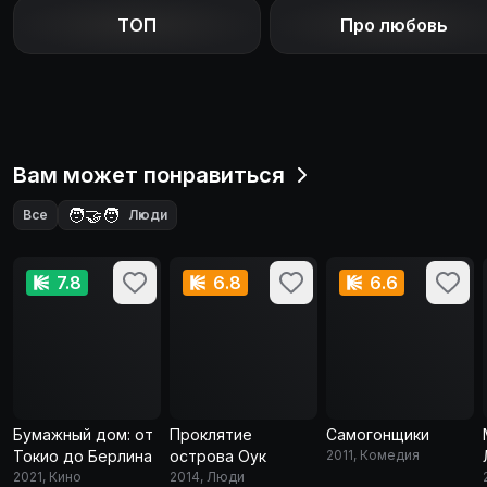
ТОП
Про любовь
Вам может понравиться
🧑‍🤝‍🧑
Все
Люди
7.8
6.8
6.6
Бумажный дом: от
Проклятие
Самогонщики
Токио до Берлина
острова Оук
2011, Комедия
2021, Кино
2014, Люди