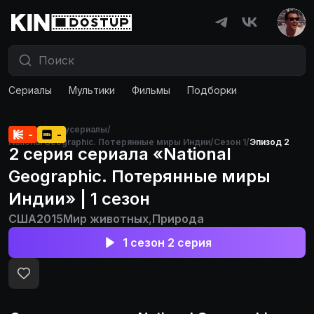
Сериалы
Мультики
Фильмы
Подборки
Главная
/
Докусериалы
/
-
-
National Geographic. Потерянные миры Индии
/
Сезон 1
/
Эпизод 2
2 серия сериала «National
Geographic. Потерянные миры
Индии» | 1 сезон
США
2015
Мир животных
,
Природа
1 сезон 2 серия