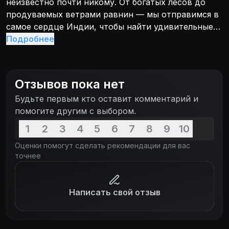
неизвестно почти никому. От богатых лесов до
продуваемых ветрами равнин — мы отправимся в
самое сердце Индии, чтобы найти удивительные
сокровища этой современной, но до сих пор
Подробнее
таинственной страны.
Отзывов пока нет
Будьте первым кто оставит комментарий и
помогите другим с выбором.
1
2
3
4
5
6
7
8
9
10
Оценки помогут сделать рекомендации для вас
точнее
Написать свой отзыв