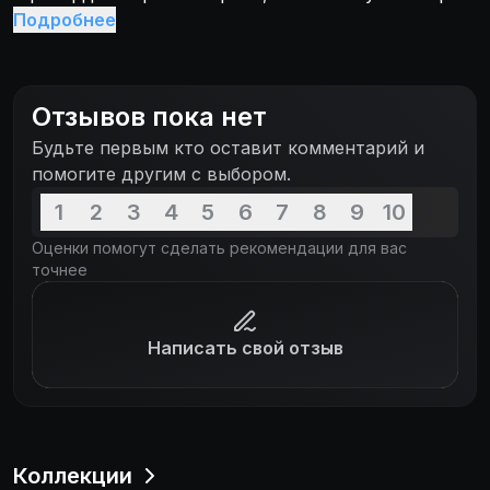
от этого будет зависеть будущее народа и всей
Подробнее
страны в целом. И нужно полностью это
понимать.
Отзывов пока нет
Будьте первым кто оставит комментарий и
помогите другим с выбором.
1
2
3
4
5
6
7
8
9
10
Оценки помогут сделать рекомендации для вас
точнее
Написать свой отзыв
Коллекции