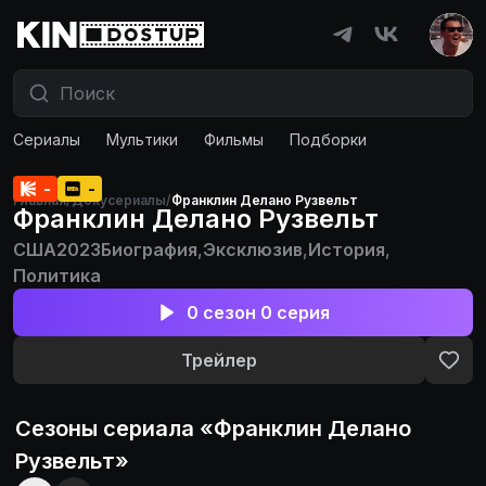
Сериалы
Мультики
Фильмы
Подборки
-
-
Главная
/
Докусериалы
/
Франклин Делано Рузвельт
Франклин Делано Рузвельт
США
2023
Биография
,
Эксклюзив
,
История
,
Политика
0 сезон 0 серия
Трейлер
Сезоны сериала «
Франклин Делано
Рузвельт
»