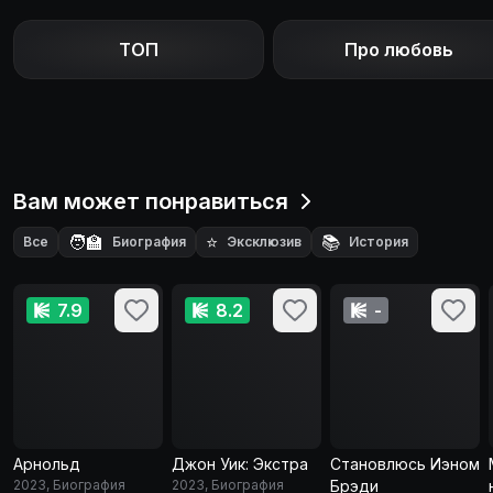
ТОП
Про любовь
Вам может понравиться
🧑‍🏫
⭐
📚
Все
Биография
Эксклюзив
История
🏛️
Политика
7.9
8.2
-
Арнольд
Джон Уик: Экстра
Становлюсь Иэном
2023, Биография
2023, Биография
Брэди