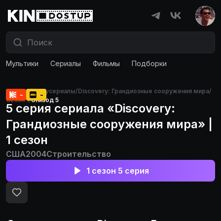
Мультики
Сериалы
Фильмы
Подборки
Главная
/
Докусериалы
/
Discovery: Грандиозные сооружения мира
/
-
-
Сезон 1
/
Эпизод 5
5 серия сериала «Discovery:
Грандиозные сооружения мира» |
1 сезон
США
2004
Строительство
1 сезон 5 серия