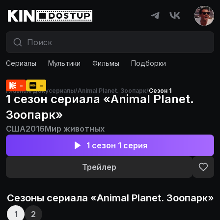
Сериалы
Мультики
Фильмы
Подборки
-
-
Главная
/
Докусериалы
/
Animal Planet. Зоопарк
/
Сезон 1
1 сезон сериала «Animal Planet.
Зоопарк»
США
2016
Мир животных
1 сезон 1 серия
Трейлер
Сезоны сериала «
Animal Planet. Зоопарк
»
1
2