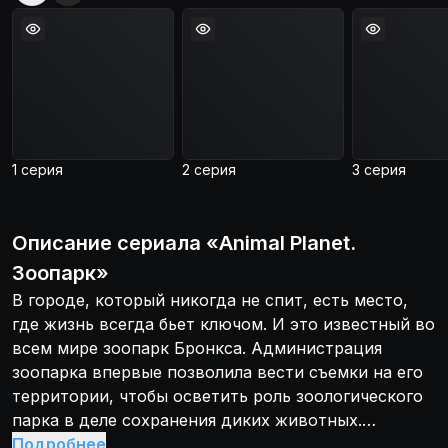
1 серия
2 серия
3 серия
Описание
сериала
«
Animal Planet.
Зоопарк
»
В городе, который никогда не спит, есть место,
где жизнь всегда бьет ключом. И это известный во
всем мире зоопарк Бронкса. Администрация
зоопарка впервые позволила вести съемки на его
территории, чтобы осветить роль зоологического
парка в деле сохранения диких животных.
Программа, над которой съемочная группа
Подробнее