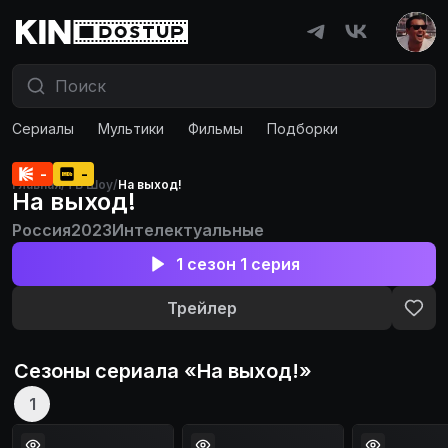
Сериалы
Мультики
Фильмы
Подборки
-
-
Главная
/
ТВ Шоу
/
На выход!
На выход!
Россия
2023
Интелектуальные
1 сезон 1 серия
Трейлер
Сезоны сериала «
На выход!
»
1