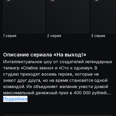
1 серия
2 серия
3 серия
Описание
сериала
«
На выход!
»
Интеллектуальное шоу от создателей легендарных
телеигр «Слабое звено» и «Сто к одному». В
студию приходят восемь героев, которые не
знают друг друга, но на время становятся одной
командой. Их объединяет желание унести домой
максимальный денежный приз в 400 000 рублей.
После каждого раунда игроков ждёт серьёзное
Подробнее
испытание — уход слабейшего. Перед финальным
поединком участников останется всего двое, и