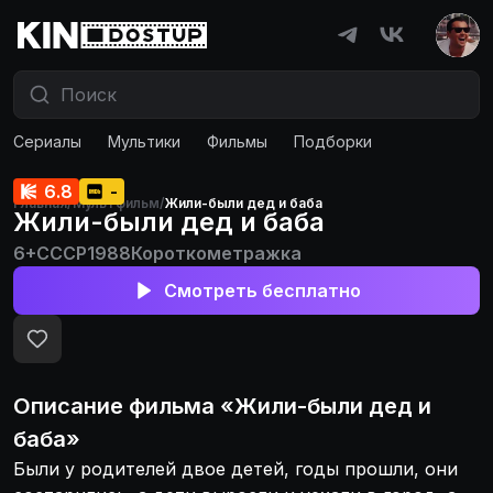
Сериалы
Мультики
Фильмы
Подборки
6.8
-
Главная
/
Мультфильм
/
Жили-были дед и баба
Жили-были дед и баба
6+
СССР
1988
Короткометражка
Смотреть бесплатно
Описание
фильма
«
Жили-были дед и
баба
»
Были у родителей двое детей, годы прошли, они