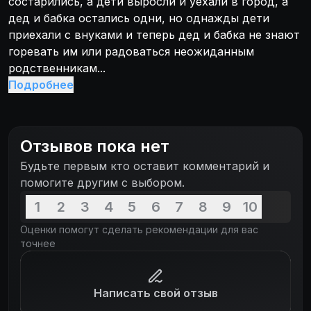
состарились, а дети выросли и уехали в город, а
дед и бабка остались одни, но однажды дети
приехали с внуками и теперь дед и бабка не знают
горевать им или радоваться неожиданным
родственникам...
Подробнее
Отзывов пока нет
Будьте первым кто оставит комментарий и
помогите другим с выбором.
1
2
3
4
5
6
7
8
9
10
Оценки помогут сделать рекомендации для вас
точнее
Написать свой отзыв