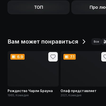
ТОП
Про лю
Вам может понравиться

Все
6.9
7.1
Рождество Чарли Брауна
Олаф представляет
1965, Комедия
2021, Комедия