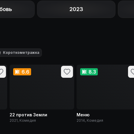
бовь
2023

Короткометражка
6.6
8.3
22 против Земли
Меню
2021, Комедия
2014, Комедия