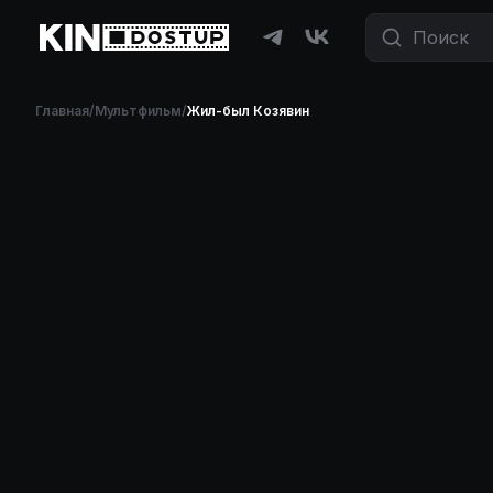
Главная
/
Мультфильм
/
Жил-был Козявин