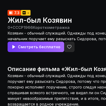
7.3
-
Жил-был Козявин
0+
СССР
1966
Короткометражка
Козявин - обычный служащий. Однажды под конец
начальник поручает ему разыскать Сидорова, по
кассир. Козявин покорно исполняет поручение, ст
Смотреть бесплатно
назначенному маршруту и спрашивая всякого встр
ли он Сидорова. По пути он минует невообразимы
в итоге, поскольку Земля круглая, возвращается 
учреждение.
Описание
фильма
«
Жил-был Коз
Козявин - обычный служащий. Однажды под конец
поручает ему разыскать Сидорова, потому что пр
покорно исполняет поручение, строго следуя наз
спрашивая всякого встречного, не видел ли он Си
минует невообразимые препятствия, и в итоге, по
возвращается в родное учреждение.