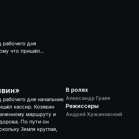
 рабочего дня
тому что пришёл
рого следуя
ечного, не видел
е препятствия, и
в родное
явин
»
В ролях
Александр Граве
 рабочего дня начальник
Режиссеры
ишёл кассир. Козявин
наченному маршруту и
Андрей Хржановский
дорова. По пути он
скольку Земля круглая,