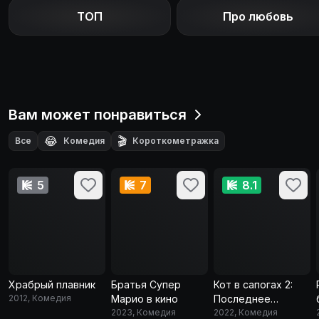
ТОП
Про любовь
Вам может понравиться
😂
🎬
Все
Комедия
Короткометражка
5
7
8.1
Храбрый плавник
Братья Супер
Кот в сапогах 2:
2012, Комедия
Марио в кино
Последнее
2023, Комедия
желание
2022, Комедия