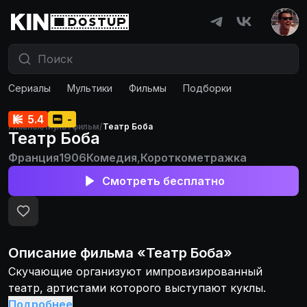
Сериалы
Мультики
Фильмы
Подборки
5.4
-
Главная
/
Мультфильм
/
Театр Боба
Театр Боба
Франция
1906
Комедия
,
Короткометражка
Смотреть бесплатно
Описание
фильма
«
Театр Боба
»
Скучающие организуют импровизированный
театр, артистами которого выступают куклы.
Подробнее